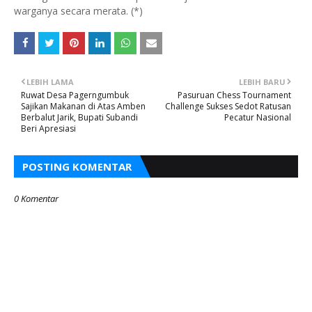
warganya secara merata. (*)
LEBIH LAMA
LEBIH BARU
Ruwat Desa Pagerngumbuk
Pasuruan Chess Tournament
Sajikan Makanan di Atas Amben
Challenge Sukses Sedot Ratusan
Berbalut Jarik, Bupati Subandi
Pecatur Nasional
Beri Apresiasi
POSTING KOMENTAR
0 Komentar