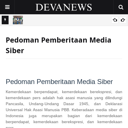
eda
Inovasi Emas Hitam Randupitu: Mengubah Sampah Plastik Jadi
Bahan Bakar Cair Lewat Pirolisis ITS
Pedoman Pemberitaan Media
Siber
Pedoman Pemberitaan Media Siber
Kemerdekaan berpendapat, kemerdekaan berekspresi, dan
kemerdekaan pers adalah hak asasi manusia yang dilindungi
Pancasila, Undang-Undang Dasar 1945, dan Deklarasi
Universal Hak Asasi Manusia PBB. Keberadaan media siber di
Indonesia juga merupakan bagian dari kemerdekaan
berpendapat, kemerdekaan berekspresi, dan kemerdekaan
pers.