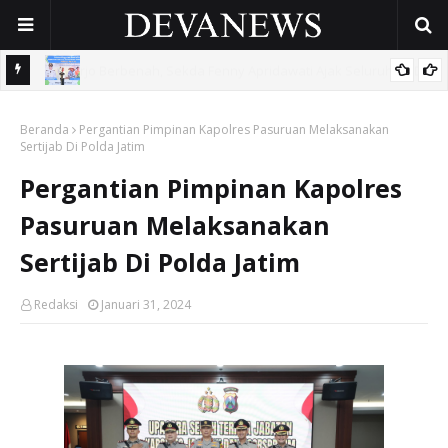
 OPD
Gunakan Dana Cukai Rp4,5 Miliar, Pemkab Sidoarjo Lindungi
Beranda
42.210 Pekerja Rentan Lewat BPJS Ketenagakerjaan
Pergantian Pimpinan Kapolres Pasuruan Melaksanakan
Sertijab Di Polda Jatim
Pergantian Pimpinan Kapolres
Pasuruan Melaksanakan
Sertijab Di Polda Jatim
Redaksi
Januari 31, 2024