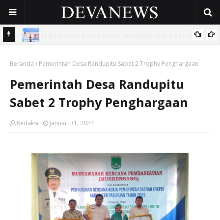
 OPD
Gunakan Dana Cukai Rp4,5 Miliar, Pemkab Sidoarjo Lindungi
Beranda
42.210 Pekerja Rentan Lewat BPJS Ketenagakerjaan
Pemerintah Desa Randupitu Sabet 2 Trophy Penghargaan
Pemerintah Desa Randupitu
Sabet 2 Trophy Penghargaan
Redaksi
Januari 31, 2024