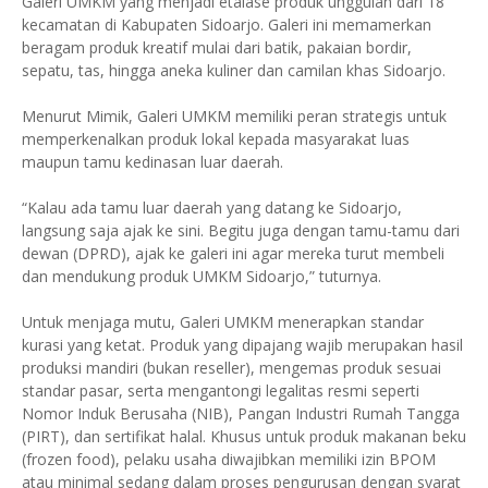
Galeri UMKM yang menjadi etalase produk unggulan dari 18
kecamatan di Kabupaten Sidoarjo. Galeri ini memamerkan
beragam produk kreatif mulai dari batik, pakaian bordir,
sepatu, tas, hingga aneka kuliner dan camilan khas Sidoarjo.
Menurut Mimik, Galeri UMKM memiliki peran strategis untuk
memperkenalkan produk lokal kepada masyarakat luas
maupun tamu kedinasan luar daerah.
“Kalau ada tamu luar daerah yang datang ke Sidoarjo,
langsung saja ajak ke sini. Begitu juga dengan tamu-tamu dari
dewan (DPRD), ajak ke galeri ini agar mereka turut membeli
dan mendukung produk UMKM Sidoarjo,” tuturnya.
Untuk menjaga mutu, Galeri UMKM menerapkan standar
kurasi yang ketat. Produk yang dipajang wajib merupakan hasil
produksi mandiri (bukan reseller), mengemas produk sesuai
standar pasar, serta mengantongi legalitas resmi seperti
Nomor Induk Berusaha (NIB), Pangan Industri Rumah Tangga
(PIRT), dan sertifikat halal. Khusus untuk produk makanan beku
(frozen food), pelaku usaha diwajibkan memiliki izin BPOM
atau minimal sedang dalam proses pengurusan dengan syarat