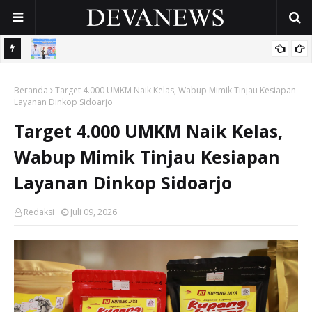
 OPD
Gunakan Dana Cukai Rp4,5 Miliar, Pemkab Sidoarjo Lindungi
Beranda
42.210 Pekerja Rentan Lewat BPJS Ketenagakerjaan
Target 4.000 UMKM Naik Kelas, Wabup Mimik Tinjau Kesiapan
Layanan Dinkop Sidoarjo
Target 4.000 UMKM Naik Kelas,
Wabup Mimik Tinjau Kesiapan
Layanan Dinkop Sidoarjo
Redaksi
Juli 09, 2026