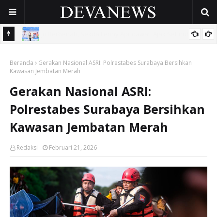
 OPD
Gunakan Dana Cukai Rp4,5 Miliar, Pemkab Sidoarjo Lindungi
Beranda
42.210 Pekerja Rentan Lewat BPJS Ketenagakerjaan
Gerakan Nasional ASRI: Polrestabes Surabaya Bersihkan
Kawasan Jembatan Merah
Gerakan Nasional ASRI:
Polrestabes Surabaya Bersihkan
Kawasan Jembatan Merah
Redaksi
Februari 21, 2026