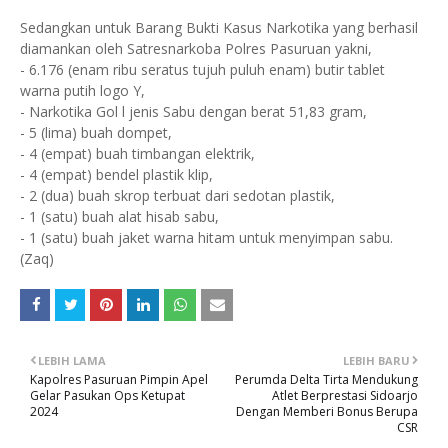
Sedangkan untuk Barang Bukti Kasus Narkotika yang berhasil
diamankan oleh Satresnarkoba Polres Pasuruan yakni,
- 6.176 (enam ribu seratus tujuh puluh enam) butir tablet
warna putih logo Y,
- Narkotika Gol l jenis Sabu dengan berat 51,83 gram,
- 5 (lima) buah dompet,
- 4 (empat) buah timbangan elektrik,
- 4 (empat) bendel plastik klip,
- 2 (dua) buah skrop terbuat dari sedotan plastik,
- 1 (satu) buah alat hisab sabu,
- 1 (satu) buah jaket warna hitam untuk menyimpan sabu.
(Zaq)
LEBIH LAMA
LEBIH BARU
Kapolres Pasuruan Pimpin Apel
Perumda Delta Tirta Mendukung
Gelar Pasukan Ops Ketupat
Atlet Berprestasi Sidoarjo
2024
Dengan Memberi Bonus Berupa
CSR