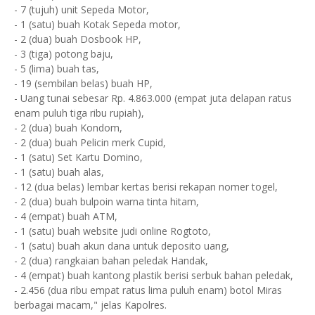
- 7 (tujuh) unit Sepeda Motor,
- 1 (satu) buah Kotak Sepeda motor,
- 2 (dua) buah Dosbook HP,
- 3 (tiga) potong baju,
- 5 (lima) buah tas,
- 19 (sembilan belas) buah HP,
- Uang tunai sebesar Rp. 4.863.000 (empat juta delapan ratus
enam puluh tiga ribu rupiah),
- 2 (dua) buah Kondom,
- 2 (dua) buah Pelicin merk Cupid,
- 1 (satu) Set Kartu Domino,
- 1 (satu) buah alas,
- 12 (dua belas) lembar kertas berisi rekapan nomer togel,
- 2 (dua) buah bulpoin warna tinta hitam,
- 4 (empat) buah ATM,
- 1 (satu) buah website judi online Rogtoto,
- 1 (satu) buah akun dana untuk deposito uang,
- 2 (dua) rangkaian bahan peledak Handak,
- 4 (empat) buah kantong plastik berisi serbuk bahan peledak,
- 2.456 (dua ribu empat ratus lima puluh enam) botol Miras
berbagai macam," jelas Kapolres.