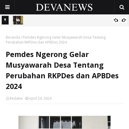
 Sisir
Sidoarjo Berbenah, Sekda Fenny Apridawati Ajak Seluruh OPD
Beranda
Tingkatkan Akuntabilitas Publik
Pemdes Ngerong Gelar Musyawarah Desa Tentang
Perubahan RKPDes dan APBDes 2024
Pemdes Ngerong Gelar
Musyawarah Desa Tentang
Perubahan RKPDes dan APBDes
2024
Redaksi
April 24, 2024