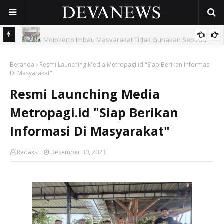
eda
Inovasi Emas Hitam Randupitu: Mengubah Sampah Plastik Jadi
Beranda
Bahan Bakar Cair Lewat Pirolisis ITS
Resmi Launching Media Metropagi.id "Siap Berikan Informasi
Di Masyarakat"
Resmi Launching Media
Metropagi.id "Siap Berikan
Informasi Di Masyarakat"
Redaksi
Desember 30, 2023