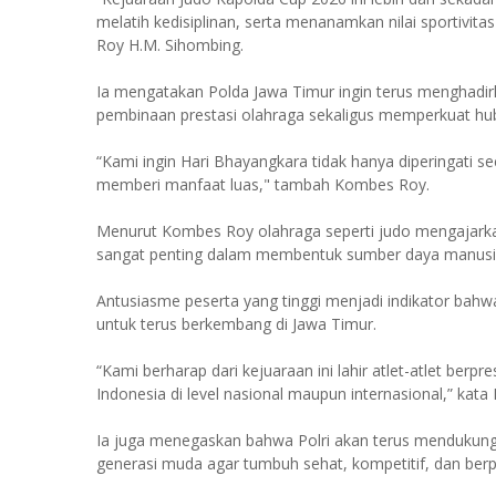
melatih kedisiplinan, serta menanamkan nilai sportivit
Roy H.M. Sihombing.
Ia mengatakan Polda Jawa Timur ingin terus menghadir
pembinaan prestasi olahraga sekaligus memperkuat hu
“Kami ingin Hari Bhayangkara tidak hanya diperingati se
memberi manfaat luas," tambah Kombes Roy.
Menurut Kombes Roy olahraga seperti judo mengajarkan
sangat penting dalam membentuk sumber daya manusia
Antusiasme peserta yang tinggi menjadi indikator bahwa
untuk terus berkembang di Jawa Timur.
“Kami berharap dari kejuaraan ini lahir atlet-atlet be
Indonesia di level nasional maupun internasional,” kat
Ia juga menegaskan bahwa Polri akan terus mendukun
generasi muda agar tumbuh sehat, kompetitif, dan berp