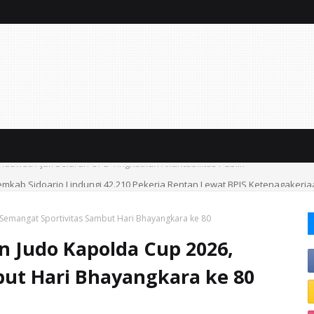
emkab Sidoarjo Lindungi 42.210 Pekerja Rentan Lewat BPJS Ketenagakerj
 Semangat Sportivitas Sambut Hari Bhayangkara ke 80
n Judo Kapolda Cup 2026,
but Hari Bhayangkara ke 80