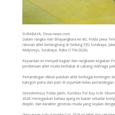
SURABAYA, Deva-news.com
Dalam rangka Hari Bhayangkara ke-80, Polda Jawa Timu
ratusan atlet berlangsung di Gedung PJSI Surabaya, Jal
Mulyorejo, Surabaya, Rabu (17/6/2026).
Kejuaraan ini menjadi bagian dari rangkaian kegiatan 
pembinaan atlet muda berbakat di cabang olahraga jud
Pertandingan diikuti puluhan atlet berbagai kontingen 
kategori putra dan putri di sejumlah kelas pertandingan.
Dirreskrimsus Polda Jatim, Kombes Pol Roy H.M. Siho
2026 menegaskan bahwa ajang ini bukan sekadar kompe
disiplin, dan karakter generasi muda yang sejalan den
“Kejuaraan Judo Kapolda Cup 2026 ini lebih dari seka