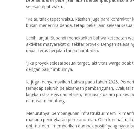
keterlambatan pekerjaan akan berdampak pada kontrakto
selesai tepat waktu.
“Kalau tidak tepat waktu, kasihan juga para kontrakto
bukan menerima denda, tetapi pekerjaan selesai sesuai 
Lebih lanjut, Subandi menekankan bahwa ketepatan wa
aktivitas masyarakat di sekitar proyek. Dengan seles
dapat terus berjalan tanpa hambatan.
“Jika proyek selesai sesuai target, aktivitas warga tid
dengan baik,” imbuhnya.
Ia juga menyampaikan bahwa pada tahun 2025, Pemerin
terhadap seluruh pelaksanaan pembangunan. Evaluasi 
langkah strategis dan efisien, termasuk dalam proses p
di masa mendatang.
Menurutnya, pembangunan infrastruktur memiliki manfaat
maupun peningkatan perekonomian. Oleh karena itu, ia b
optimal demi memberikan dampak positif yang nyata ba