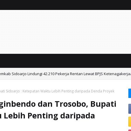
emkab Sidoarjo Lindungi 42.210 Pekerja Rentan Lewat BPJS Ketenagakerj
pati Sidoarjo : Ketepatan Waktu Lebih Penting daripada Denda Proyek
nginbendo dan Trosobo, Bupati
u Lebih Penting daripada