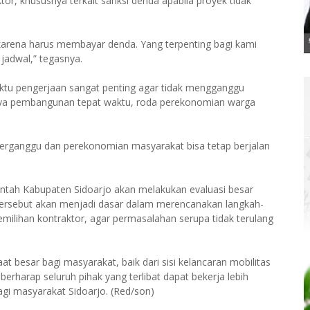
r, khususnya terkait sanksi denda apabila proyek tidak
r karena harus membayar denda. Yang terpenting bagi kami
jadwal,” tegasnya.
ktu pengerjaan sangat penting agar tidak mengganggu
ainya pembangunan tepat waktu, roda perekonomian warga
ak terganggu dan perekonomian masyarakat bisa tetap berjalan
tah Kabupaten Sidoarjo akan melakukan evaluasi besar
tersebut akan menjadi dasar dalam merencanakan langkah-
emilihan kontraktor, agar permasalahan serupa tidak terulang
 besar bagi masyarakat, baik dari sisi kelancaran mobilitas
erharap seluruh pihak yang terlibat dapat bekerja lebih
gi masyarakat Sidoarjo. (Red/son)