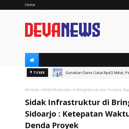
Home
Gunakan Dana Cukai Rp4,5 Miliar, P
TICKER
Beranda
Sidak Infrastruktur di Bringinbendo dan Trosobo, Bu
Sidak Infrastruktur di Bri
Sidoarjo : Ketepatan Wakt
Denda Proyek