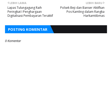
LEBIH LAMA
LEBIH BARU
Lapas Tulungagung Raih
Polsek Beji dan Banser Aktifkan
Peringkat I Penghargaan
Pos Kamling dalam Rangka
Digitalisasi Pembayaran Teraktif
Harkamtibmas
POSTING KOMENTAR
0 Komentar