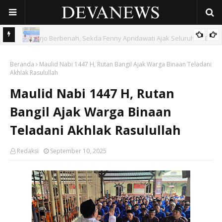
 OPD
Gunakan Dana Cukai Rp4,5 Miliar, Pemkab Sidoarjo Lindungi
Beranda
42.210 Pekerja Rentan Lewat BPJS Ketenagakerjaan
Maulid Nabi 1447 H, Rutan Bangil Ajak Warga Binaan Teladani
Akhlak Rasulullah
Maulid Nabi 1447 H, Rutan
Bangil Ajak Warga Binaan
Teladani Akhlak Rasulullah
Redaksi
September 10, 2025