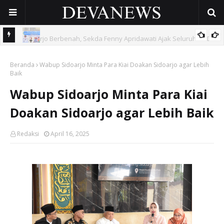
 OPD
Gunakan Dana Cukai Rp4,5 Miliar, Pemkab Sidoarjo Lindungi
Beranda
42.210 Pekerja Rentan Lewat BPJS Ketenagakerjaan
Wabup Sidoarjo Minta Para Kiai Doakan Sidoarjo agar Lebih
Baik
Wabup Sidoarjo Minta Para Kiai
Doakan Sidoarjo agar Lebih Baik
Redaksi
April 16, 2025