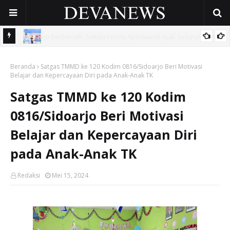
 OPD
Gunakan Dana Cukai Rp4,5 Miliar, Pemkab Sidoarjo Lindungi
Beranda
42.210 Pekerja Rentan Lewat BPJS Ketenagakerjaan
Satgas TMMD ke 120 Kodim 0816/Sidoarjo Beri Motivasi
Belajar dan Kepercayaan Diri pada Anak-Anak TK
Satgas TMMD ke 120 Kodim
0816/Sidoarjo Beri Motivasi
Belajar dan Kepercayaan Diri
pada Anak-Anak TK
Redaksi
Mei 15, 2024