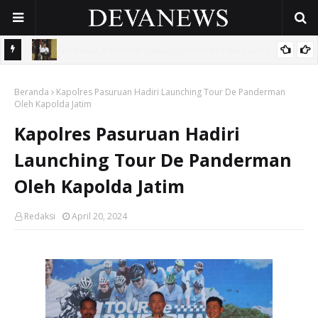
 Sisir
Sidoarjo Berbenah, Sekda Fenny Apridawati Ajak Seluruh OPD
Beranda
Tingkatkan Akuntabilitas Publik
Kapolres Pasuruan Hadiri Launching Tour De Panderman
Oleh Kapolda Jatim
Kapolres Pasuruan Hadiri
Launching Tour De Panderman
Oleh Kapolda Jatim
Redaksi
April 20, 2024