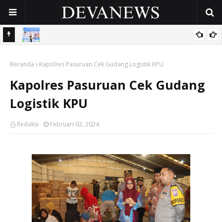
 OPD
Gunakan Dana Cukai Rp4,5 Miliar, Pemkab Sidoarjo Lindungi
Beranda
42.210 Pekerja Rentan Lewat BPJS Ketenagakerjaan
Kapolres Pasuruan Cek Gudang Logistik KPU
Kapolres Pasuruan Cek Gudang
Logistik KPU
Redaksi
Februari 02, 2024