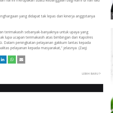
dan hal ini merupakan suatu kebanggaan bagi kami di hari lalu
ghargaan yang didapat tak lepas dari kinerja anggotanya
an terimakasih sebanyak-banyaknya untuk upaya yang
 tak lupa ucapan terimakasih atas bimbingan dari Kapolres
.Si. Dalam peningkatan pelayanan gakkum lantas kepada
litas pelayanan kepada masyarakat,” jelasnya. (Zaq)
LEBIH BARU