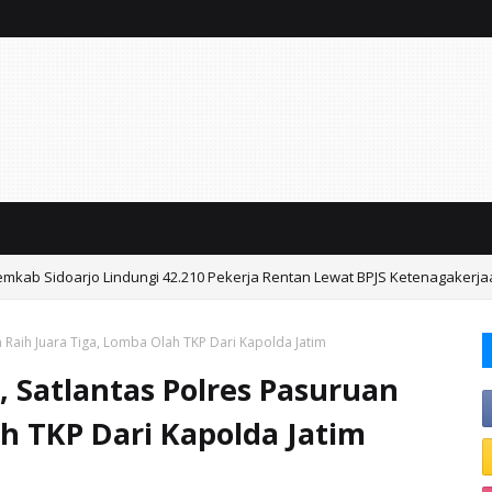
emkab Sidoarjo Lindungi 42.210 Pekerja Rentan Lewat BPJS Ketenagakerj
n Raih Juara Tiga, Lomba Olah TKP Dari Kapolda Jatim
, Satlantas Polres Pasuruan
h TKP Dari Kapolda Jatim