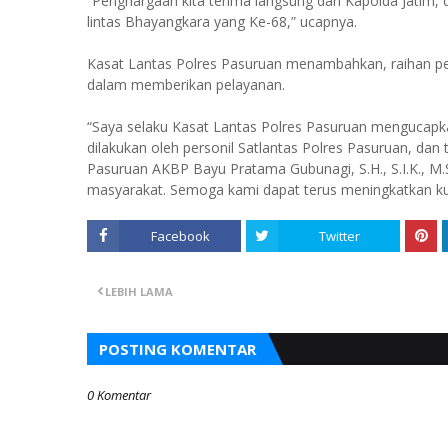
“Penghargaan kita terima langsung dari Kapolda Jatim, 
lintas Bhayangkara yang Ke-68,” ucapnya.
Kasat Lantas Polres Pasuruan menambahkan, raihan pen
dalam memberikan pelayanan.
“Saya selaku Kasat Lantas Polres Pasuruan mengucapk
dilakukan oleh personil Satlantas Polres Pasuruan, dan
Pasuruan AKBP Bayu Pratama Gubunagi, S.H., S.I.K., M
masyarakat. Semoga kami dapat terus meningkatkan kua
Facebook
Twitter
LEBIH LAMA
POSTING KOMENTAR
0 Komentar