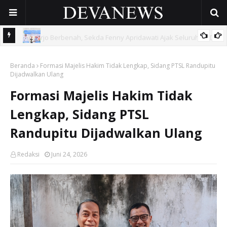
 OPD
Gunakan Dana Cukai Rp4,5 Miliar, Pemkab Sidoarjo Lindungi
Beranda
42.210 Pekerja Rentan Lewat BPJS Ketenagakerjaan
Formasi Majelis Hakim Tidak Lengkap, Sidang PTSL Randupitu
Dijadwalkan Ulang
Formasi Majelis Hakim Tidak
Lengkap, Sidang PTSL
Randupitu Dijadwalkan Ulang
Redaksi
Juni 24, 2026