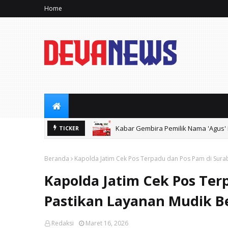
Home
Kabar Gembira Pemilik Nama 'Agus' B
TICKER
Beranda
Kapolda Jatim Cek Pos Terpadu dan Pos Pam di Sura
Kapolda Jatim Cek Pos Ter
Pastikan Layanan Mudik B
Redaksi
Maret 16, 2026