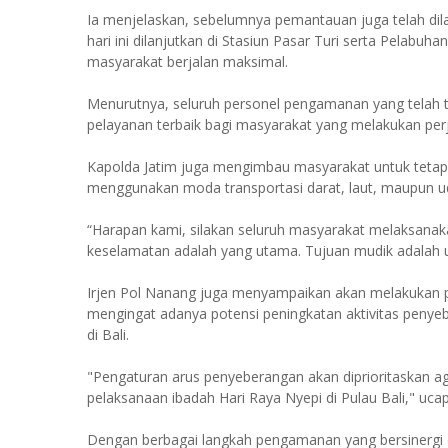
Ia menjelaskan, sebelumnya pemantauan juga telah dila
hari ini dilanjutkan di Stasiun Pasar Turi serta Pelab
masyarakat berjalan maksimal.
Menurutnya, seluruh personel pengamanan yang telah te
pelayanan terbaik bagi masyarakat yang melakukan per
Kapolda Jatim juga mengimbau masyarakat untuk teta
menggunakan moda transportasi darat, laut, maupun u
“Harapan kami, silakan seluruh masyarakat melaksanak
keselamatan adalah yang utama. Tujuan mudik adalah un
Irjen Pol Nanang juga menyampaikan akan melakukan pe
mengingat adanya potensi peningkatan aktivitas pen
di Bali.
"Pengaturan arus penyeberangan akan diprioritaskan ag
pelaksanaan ibadah Hari Raya Nyepi di Pulau Bali," uca
Dengan berbagai langkah pengamanan yang bersinergi de