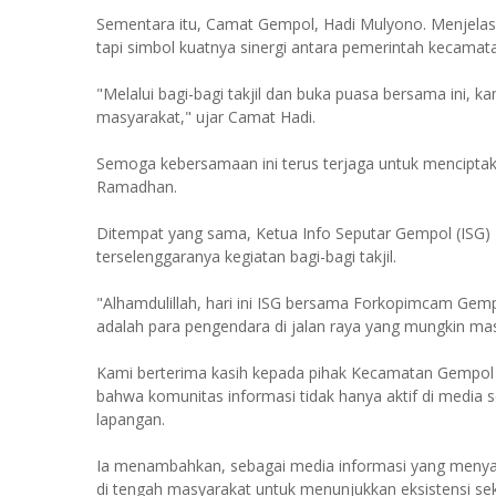
Sementara itu, Camat Gempol, Hadi Mulyono. Menjelask
tapi simbol kuatnya sinergi antara pemerintah kecamat
"Melalui bagi-bagi takjil dan buka puasa bersama ini
masyarakat," ujar Camat Hadi.
Semoga kebersamaan ini terus terjaga untuk menciptak
Ramadhan.
Ditempat yang sama, Ketua Info Seputar Gempol (ISG) 
terselenggaranya kegiatan bagi-bagi takjil.
"Alhamdulillah, hari ini ISG bersama Forkopimcam Gemp
adalah para pengendara di jalan raya yang mungkin masi
Kami berterima kasih kepada pihak Kecamatan Gempol ya
bahwa komunitas informasi tidak hanya aktif di media so
lapangan.
Ia menambahkan, sebagai media informasi yang menyaji
di tengah masyarakat untuk menunjukkan eksistensi seka