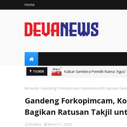
Home
Kabar Gembira Pemilik Nama 'Agus' B
TICKER
Beranda
Gandeng Forkopimcam, Komunitas Info Seputar Gemp
Gandeng Forkopimcam, Ko
Bagikan Ratusan Takjil u
Redaksi
Maret 11, 2026