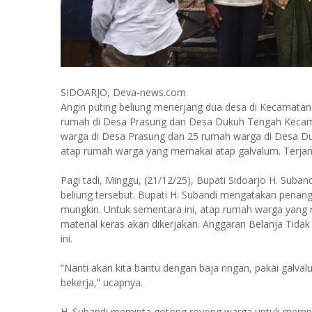
SIDOARJO, Deva-news.com
Angin puting beliung menerjang dua desa di Kecamatan 
rumah di Desa Prasung dan Desa Dukuh Tengah Kecam
warga di Desa Prasung dan 25 rumah warga di Desa Du
atap rumah warga yang memakai atap galvalum. Terjangan
Pagi tadi, Minggu, (21/12/25), Bupati Sidoarjo H. Suba
beliung tersebut. Bupati H. Subandi mengatakan penan
mungkin. Untuk sementara ini, atap rumah warga yang r
material keras akan dikerjakan. Anggaran Belanja Tid
ini.
“Nanti akan kita bantu dengan baja ringan, pakai galval
bekerja,” ucapnya.
H. Subandi meminta gotong royong warga untuk mempe