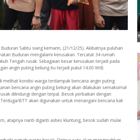
Buduran Sabtu siang kemarin, (21/12/25). Akibatnya puluhan
atan Buduran mengalami kerusakan. Tercatat 34 rumah
kuh Tengah rusak. Sebagaian besar kerusakan terjadi pada
 angin puting beliung itu terjadi pukul 14.00 WIB.
ndi melihat kondisi warga terdampak bencana angin puting
ganan bencana angin puting beliung akan dilakukan semaksimal
usak dilindungi dengan terpal. Besok perbaikan dengan
ak Terduga/BTT akan digunakan untuk menangani bencana kali
um, atapnya nanti diganti asbes kluntung, besok sudah mulai
rbaiki rumah warga besok. Dirinya juga akan mengerahkan