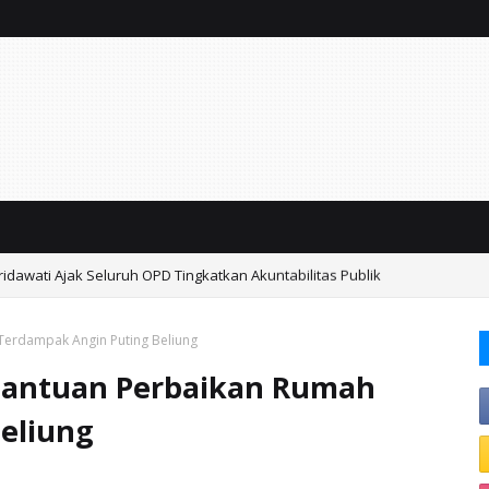
emkab Sidoarjo Lindungi 42.210 Pekerja Rentan Lewat BPJS Ketenagakerj
Terdampak Angin Puting Beliung
Bantuan Perbaikan Rumah
eliung