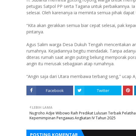
petugas Satpol PP serta Tagana untuk perbaikannya. Ia
selesai. Oleh karenanya ia meminta semua pihak dapat t
“Kita akan gerakkan semua biar cepat selesai, pak kep
pintanya.
Agus Salim warga Desa Dukuh Tengah menceritakan angi
rumahnya. Kejadiannya begitu mendadak. Tanpa adanya 
diteras rumah saat angin puting beliung memporak por
angin itu merusak sebagaian atap rumahnya.
“Angin saja dari Utara membawa terbang seng,” ucap 
Facebook
Twitter
LEBIH LAMA
Nugroho Adjie Wibowo Raih Predikat Lulusan Terbaik Pelatih
Kepemimpinan Pengawas Angkatan IV Tahun 2025
POSTING KOMENTAR