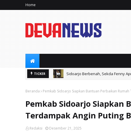
Home
Gunakan Dana Cukai Rp4,5 Miliar, P
TICKER
Beranda
Pemkab Sidoarjo Siapkan Bantuan Perbaikan Rumah 
Pemkab Sidoarjo Siapkan 
Terdampak Angin Puting B
Redaksi
Desember 21, 2025