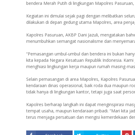
bendera Merah Putih di lingkungan Mapolres Pasuruan, 
Kegiatan ini dimulai sejak pagi dengan melibatkan se
dilakukan di depan gedung utama Mapolres, area penjagaa
Kapolres Pasuruan, AKBP Dani Jazuli, mengatakan bahw
menumbuhkan semangat nasionalisme dan menyemarakka
“Pemasangan umbul-umbul dan bendera ini bukan hanya
kita kepada Negara Kesatuan Republik Indonesia. Kami 
menghiasi lingkungan kerja maupun rumah masing-masi
Selain pemasangan di area Mapolres, Kapolres Pasuru
kendaraan dinas operasional, baik roda dua maupun ro
tidak hanya di lingkungan kantor, tetapi juga saat perso
Kapolres berharap langkah ini dapat menginspirasi ma
tempat usaha, maupun kendaraan pribadi. “Mari kita j
terus menjaga persatuan dan mengisi kemerdekaan denga