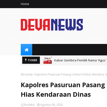
Home
Kabar Gembira Pemilik Nama 'Agus' B
TICKER
Beranda
Kapolres Pasuruan Pasang Umbul-Umbul, Bendera, d
Kapolres Pasuruan Pasang
Hias Kendaraan Dinas
Redaksi
Agustus 09, 2025