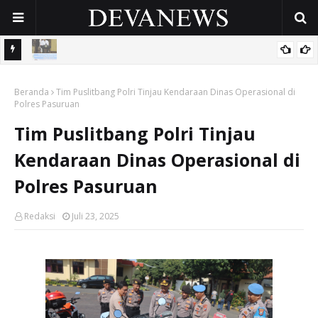
 OPD
Gunakan Dana Cukai Rp4,5 Miliar, Pemkab Sidoarjo Lindungi
Beranda
42.210 Pekerja Rentan Lewat BPJS Ketenagakerjaan
Tim Puslitbang Polri Tinjau Kendaraan Dinas Operasional di
Polres Pasuruan
Tim Puslitbang Polri Tinjau
Kendaraan Dinas Operasional di
Polres Pasuruan
Redaksi
Juli 23, 2025