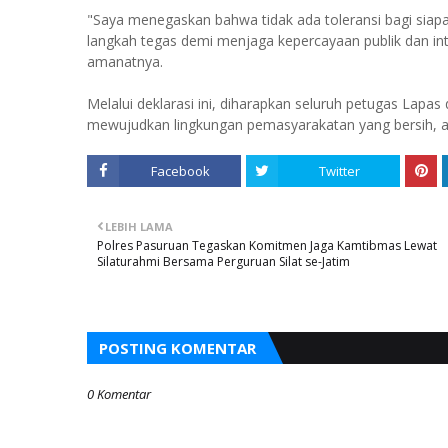
"Saya menegaskan bahwa tidak ada toleransi bagi siap
langkah tegas demi menjaga kepercayaan publik dan inte
amanatnya.
Melalui deklarasi ini, diharapkan seluruh petugas Lapa
mewujudkan lingkungan pemasyarakatan yang bersih, am
Facebook
Twitter
LEBIH LAMA
Polres Pasuruan Tegaskan Komitmen Jaga Kamtibmas Lewat
Silaturahmi Bersama Perguruan Silat se-Jatim
POSTING KOMENTAR
0 Komentar