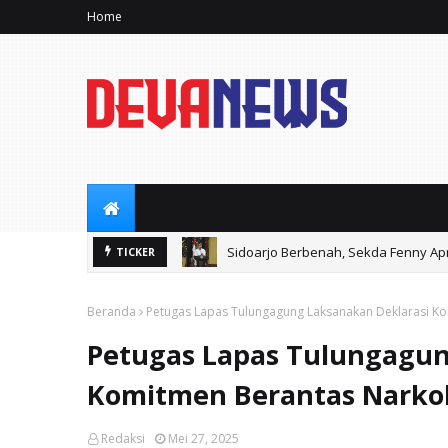
Home
Sidoarjo Berbenah, Sekda Fenny Apr
Gunakan Dana Cukai Rp4,5 Miliar, P
TICKER
Beranda
Petugas Lapas Tulungagung Laksanakan Deklarasi 
Petugas Lapas Tulungagun
Komitmen Berantas Narko
Redaksi
Mei 27, 2025