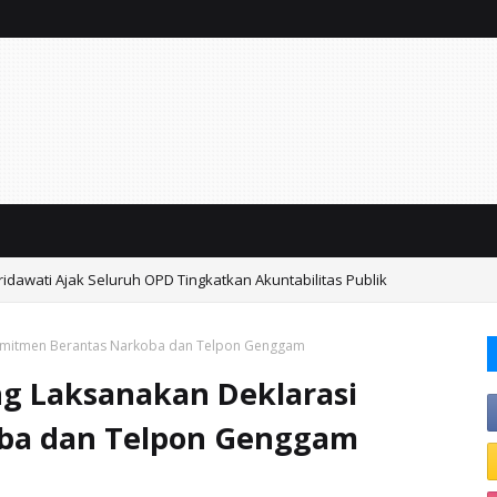
idawati Ajak Seluruh OPD Tingkatkan Akuntabilitas Publik
emkab Sidoarjo Lindungi 42.210 Pekerja Rentan Lewat BPJS Ketenagakerj
Komitmen Berantas Narkoba dan Telpon Genggam
g Laksanakan Deklarasi
ba dan Telpon Genggam