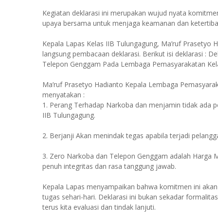
Kegiatan deklarasi ini merupakan wujud nyata komitme
upaya bersama untuk menjaga keamanan dan ketertiban
Kepala Lapas Kelas IIB Tulungagung, Ma’ruf Prasetyo 
langsung pembacaan deklarasi. Berikut isi deklarasi 
Telepon Genggam Pada Lembaga Pemasyarakatan Kela
Ma’ruf Prasetyo Hadianto Kepala Lembaga Pemasyarakat
menyatakan :
1. Perang Terhadap Narkoba dan menjamin tidak ada p
IIB Tulungagung.
2. Berjanji Akan menindak tegas apabila terjadi pelangg
3. Zero Narkoba dan Telepon Genggam adalah Harga Mat
penuh integritas dan rasa tanggung jawab.
Kepala Lapas menyampaikan bahwa komitmen ini akan 
tugas sehari-hari. Deklarasi ini bukan sekadar formalita
terus kita evaluasi dan tindak lanjuti.