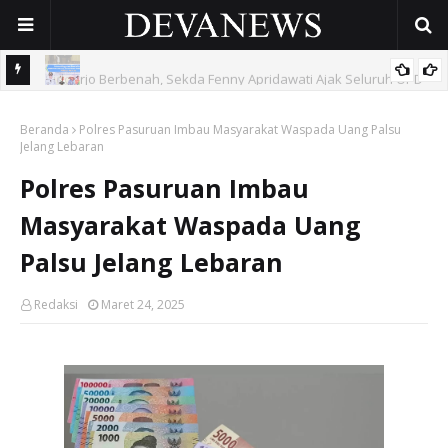
 OPD
Gunakan Dana Cukai Rp4,5 Miliar, Pemkab Sidoarjo Lindungi
Beranda
42.210 Pekerja Rentan Lewat BPJS Ketenagakerjaan
Polres Pasuruan Imbau Masyarakat Waspada Uang Palsu
Jelang Lebaran
Polres Pasuruan Imbau
Masyarakat Waspada Uang
Palsu Jelang Lebaran
Redaksi
Maret 24, 2025