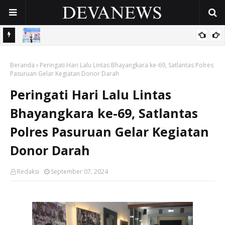
 OPD
Gunakan Dana Cukai Rp4,5 Miliar, Pemkab Sidoarjo Lindungi
Beranda
42.210 Pekerja Rentan Lewat BPJS Ketenagakerjaan
Peringati Hari Lalu Lintas Bhayangkara ke-69, Satlantas Polres
Pasuruan Gelar Kegiatan Donor Darah
Peringati Hari Lalu Lintas
Bhayangkara ke-69, Satlantas
Polres Pasuruan Gelar Kegiatan
Donor Darah
Redaksi
September 07, 2024