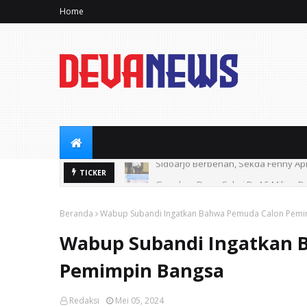
Home
Gunakan Dana Cukai Rp4,5 Miliar, P
TICKER
Beranda
Wabup Subandi Ingatkan Bahwa Pemuda Calon Pemi
Wabup Subandi Ingatkan 
Pemimpin Bangsa
Redaksi
Mei 05, 2024