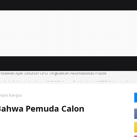
emkab Sidoarjo Lindungi 42.210 Pekerja Rentan Lewat BPJS Ketenagakerj
mpin Bangsa
Bahwa Pemuda Calon