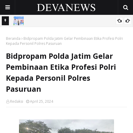
 OPD
Gunakan Dana Cukai Rp4,5 Miliar, Pemkab Sidoarjo Lindungi
Beranda
42.210 Pekerja Rentan Lewat BPJS Ketenagakerjaan
Bidpropam Polda Jatim Gelar Pembinaan Etika Profesi Polri
Kepada Personil Polres Pasuruan
Bidpropam Polda Jatim Gelar
Pembinaan Etika Profesi Polri
Kepada Personil Polres
Pasuruan
Redaksi
April 25, 2024