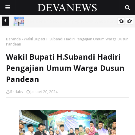
 OPD
Gunakan Dana Cukai Rp4,5 Miliar, Pemkab Sidoarjo Lindungi
Beranda
42.210 Pekerja Rentan Lewat BPJS Ketenagakerjaan
Wakil Bupati H.Subandi Hadiri Pengajian Umum Warga Dusun
Pandean
Wakil Bupati H.Subandi Hadiri
Pengajian Umum Warga Dusun
Pandean
Redaksi
Januari 20, 2024