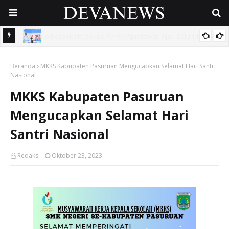
 OPD
Gunakan Dana Cukai Rp4,5 Miliar, Pemkab Sidoarjo Lindungi
Beranda
42.210 Pekerja Rentan Lewat BPJS Ketenagakerjaan
MKKS Kabupaten Pasuruan Mengucapkan Selamat Hari Santri
Nasional
MKKS Kabupaten Pasuruan
Mengucapkan Selamat Hari
Santri Nasional
Redaksi
Oktober 23, 2023