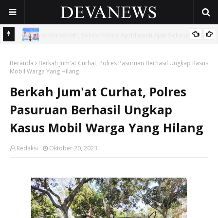
 OPD
Gunakan Dana Cukai Rp4,5 Miliar, Pemkab Sidoarjo Lindungi
Beranda
42.210 Pekerja Rentan Lewat BPJS Ketenagakerjaan
Berkah Jum'at Curhat, Polres Pasuruan Berhasil Ungkap Kasus
Mobil Warga Yang Hilang
Berkah Jum'at Curhat, Polres
Pasuruan Berhasil Ungkap
Kasus Mobil Warga Yang Hilang
Redaksi
Oktober 20, 2023