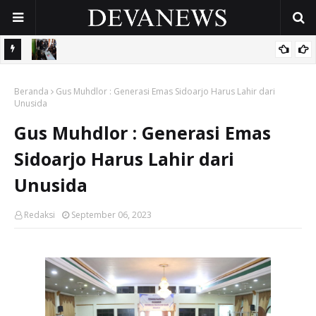
akan
Berantas Pekat, Personel Gabungan Polres Pasuruan Kota Sisir
Beranda
Wilayah Grati
Gus Muhdlor : Generasi Emas Sidoarjo Harus Lahir dari
Unusida
Gus Muhdlor : Generasi Emas
Sidoarjo Harus Lahir dari
Unusida
Redaksi
September 06, 2023