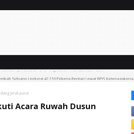
emkab Sidoarjo Lindungi 42.210 Pekerja Rentan Lewat BPJS Ketenagakerj
dang Jeruk purut
Ikuti Acara Ruwah Dusun