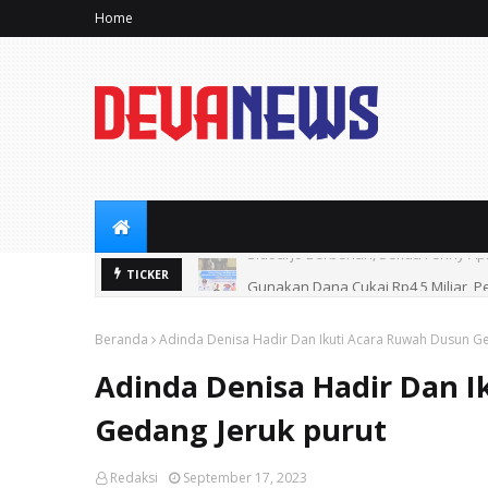
Home
Gunakan Dana Cukai Rp4,5 Miliar, P
TICKER
Beranda
Adinda Denisa Hadir Dan Ikuti Acara Ruwah Dusun Ge
Adinda Denisa Hadir Dan 
Gedang Jeruk purut
Redaksi
September 17, 2023