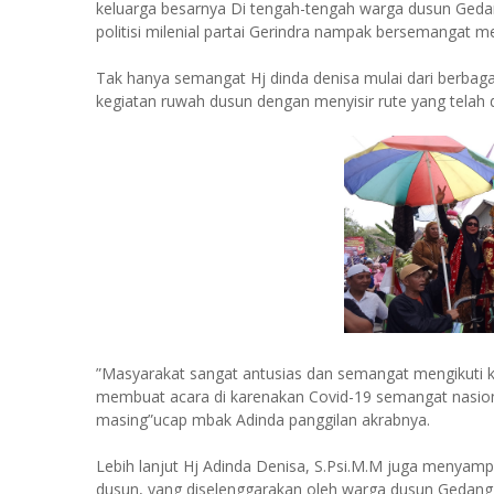
keluarga besarnya Di tengah-tengah warga dusun Geda
politisi milenial partai Gerindra nampak bersemangat 
Tak hanya semangat Hj dinda denisa mulai dari berbagai
kegiatan ruwah dusun dengan menyisir rute yang telah di
”Masyarakat sangat antusias dan semangat mengikuti ke
membuat acara di karenakan Covid-19 semangat nasion
masing”ucap mbak Adinda panggilan akrabnya.
Lebih lanjut Hj Adinda Denisa, S.Psi.M.M juga menyamp
dusun, yang diselenggarakan oleh warga dusun Gedang 